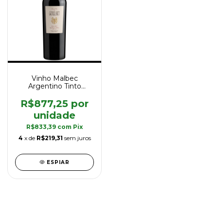
Vinho Malbec
Argentino Tinto
Goulart Grand Vin
Single Vineyard 2009
R$877,25
750 ml
R$833,39
com
Pix
4
x de
R$219,31
sem juros
ESPIAR