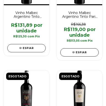
Vinho Malbec
Vinho Malbec
Argentino Tinto
Argentino Tinto Paris
Goulart Signature
Goulart Premium 750
Malbec 750 ml
ml
R$131,89
R$166,38
R$119,00
R$125,30
com
Pix
R$113,05
com
Pix
ESPIAR
ESPIAR
ESGOTADO
ESGOTADO