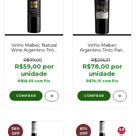
Vinho Malbec Natural
Vinho Malbec
Wine Argentino Tinto
Argentino Tinto Paris
Casa Malbec 750 ml
Goulart Reserva 750
ml
R$99,00
R$206,31
R$59,00
R$78,00
R$56,05
com
Pix
R$74,10
com
Pix
36
%
61
%
OFF
OFF