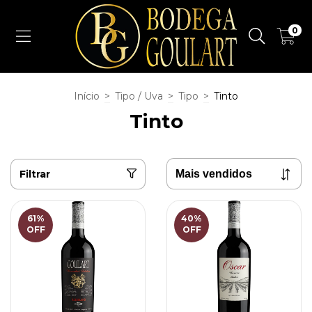
0
Início
>
Tipo / Uva
>
Tipo
>
Tinto
Tinto
Filtrar
61
%
40
%
OFF
OFF