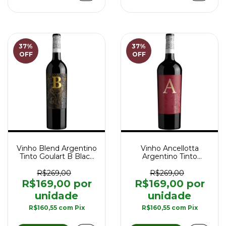
37
%
37
%
OFF
OFF
Vinho Blend Argentino
Vinho Ancellotta
Tinto Goulart B Black
Argentino Tinto
Legion Special Blend
Goulart A Grand
Old Vines 750 ml
Reserva 750 ml
R$269,00
R$269,00
R$169,00
R$169,00
R$160,55
com
Pix
R$160,55
com
Pix