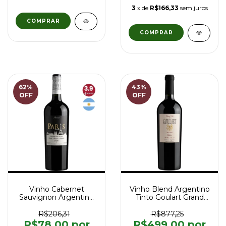
3
x de
R$166,33
sem juros
62
%
43
%
OFF
OFF
Vinho Cabernet
Vinho Blend Argentino
Sauvignon Argentino
Tinto Goulart Grand
Tinto Paris Goulart
Vin 2022 - 750 ml
Reserva 750 ml
R$206,31
R$877,25
R$78,00
R$499,00