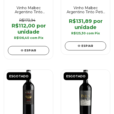
Vinho Malbec
Vinho Malbec
Argentino Tinto
Argentino Tinto Petit
Goulart Winemaker's
Paris Goulart 750 ml
Selection 750 ml
R$173,94
R$131,89
R$112,00
R$125,30
com
Pix
R$106,40
com
Pix
ESPIAR
ESPIAR
ESGOTADO
ESGOTADO