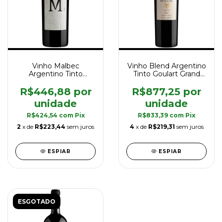
Vinho Malbec
Vinho Blend Argentino
Argentino Tinto
Tinto Goulart Grand
Goulart M The Marshall
Vin 2010 750 ml
Reserva Single
R$446,88
R$877,25
Vineyard 1.500ml
R$424,54
com
Pix
R$833,39
com
Pix
2
x de
R$223,44
sem juros
4
x de
R$219,31
sem juros
ESPIAR
ESPIAR
ESGOTADO