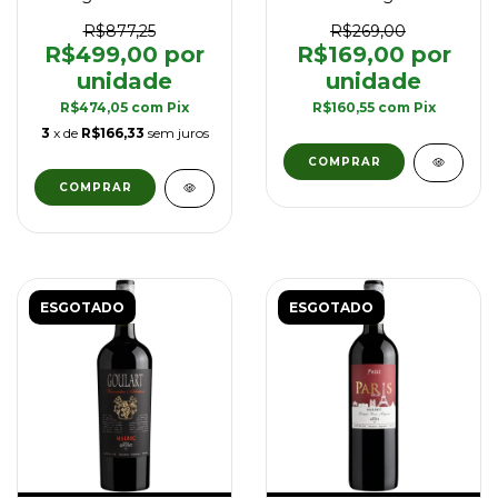
Goulart Grand Vin
Grand Reserva - 750ml
Single Vineyard 2022 -
R$877,25
R$269,00
750 ml
R$499,00
R$169,00
R$474,05
com
Pix
R$160,55
com
Pix
3
x de
R$166,33
sem juros
ESGOTADO
ESGOTADO