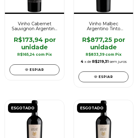
Vinho Cabernet
Vinho Malbec
Sauvignon Argentino
Argentino Tinto
Tinto Goulart
Goulart Grand Vin
Winemaker's
Single Vineyard 2008
R$173,94
R$877,25
Selection 750 ml
750 ml
R$165,24
com
Pix
R$833,39
com
Pix
4
x de
R$219,31
sem juros
ESPIAR
ESPIAR
ESGOTADO
ESGOTADO