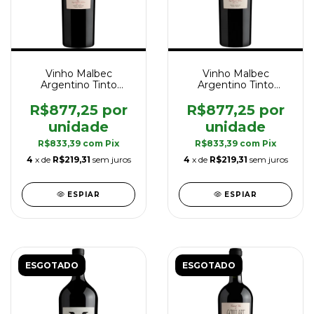
Vinho Malbec
Vinho Malbec
Argentino Tinto
Argentino Tinto
Goulart Grand Vin UCO
Goulart Grand Vin
2010 750 ml
Single Vineyard 2007
R$877,25
R$877,25
750 ml
R$833,39
com
Pix
R$833,39
com
Pix
4
x de
R$219,31
sem juros
4
x de
R$219,31
sem juros
ESPIAR
ESPIAR
ESGOTADO
ESGOTADO