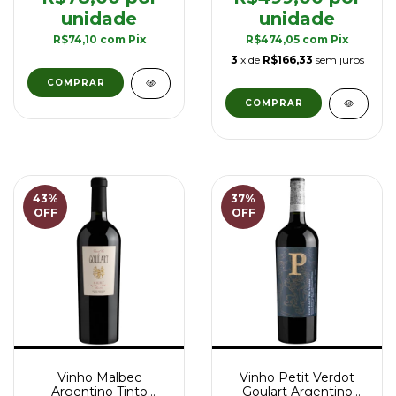
R$74,10
com
Pix
R$474,05
com
Pix
3
x de
R$166,33
sem juros
43
%
37
%
OFF
OFF
Vinho Malbec
Vinho Petit Verdot
Argentino Tinto
Goulart Argentino