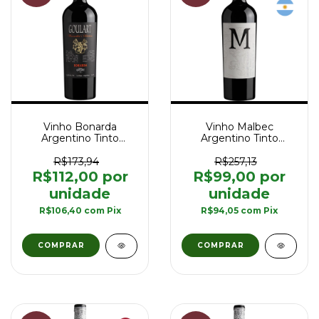
Vinho Bonarda
Vinho Malbec
Argentino Tinto
Argentino Tinto
Goulart Winemaker's
Goulart M The Marshall
Selection 750 ml
Reserva Single
R$173,94
R$257,13
Vineyard 750 ml
R$112,00
R$99,00
R$106,40
com
Pix
R$94,05
com
Pix