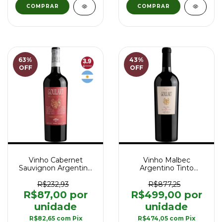
63
%
43
%
OFF
OFF
Vinho Cabernet
Vinho Malbec
Sauvignon Argentino
Argentino Tinto
Tinto Goulart
Goulart Grand Vin UCO
Winemaker's Reserve
2021 - 750 ml
R$232,93
R$877,25
750 ml
R$87,00
R$499,00
R$82,65
com
Pix
R$474,05
com
Pix