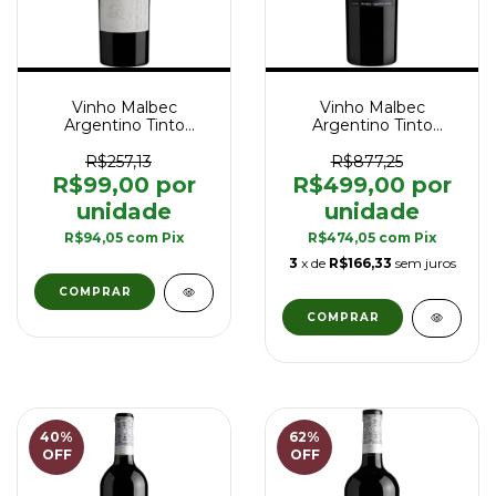
Vinho Malbec
Vinho Malbec
Argentino Tinto
Argentino Tinto
Goulart M The Marshall
Goulart Grand Vin
Reserva Altura 750 ml
Black Edition Single
R$257,13
R$877,25
Vineyard 2021 - 750 ml
R$99,00
R$499,00
R$94,05
com
Pix
R$474,05
com
Pix
3
x de
R$166,33
sem juros
40
%
62
%
OFF
OFF