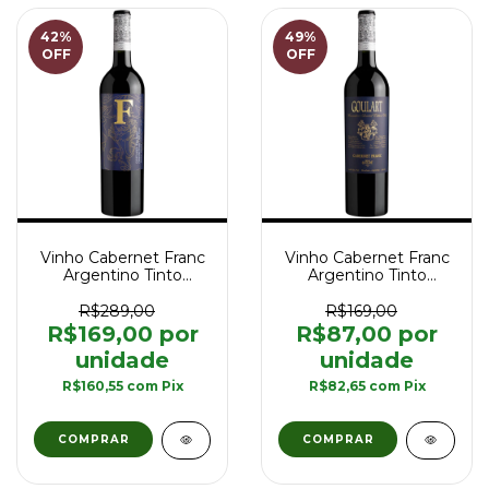
42
%
49
%
OFF
OFF
Vinho Cabernet Franc
Vinho Cabernet Franc
Argentino Tinto
Argentino Tinto
Goulart F The Franc
Goulart Winemaker's
Reserva Old Vines 750
Limited Edition Uco
R$289,00
R$169,00
ml
750 ml
R$169,00
R$87,00
R$160,55
com
Pix
R$82,65
com
Pix