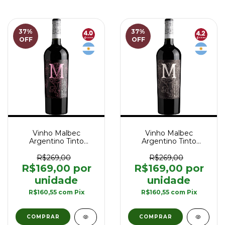
37
%
37
%
OFF
OFF
Vinho Malbec
Vinho Malbec
Argentino Tinto
Argentino Tinto
Goulart M The Marshall
Goulart M The Marshall
Grand Reserva
Grand Reserva
R$269,00
R$269,00
Lunlunta 750 ml
Barrancas 750 ml
R$169,00
R$169,00
R$160,55
com
Pix
R$160,55
com
Pix