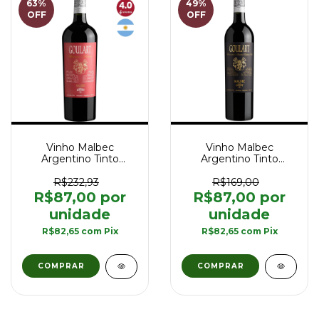
63
%
49
%
OFF
OFF
Vinho Malbec
Vinho Malbec
Argentino Tinto
Argentino Tinto
Goulart Winemaker's
Goulart Winemaker's
Reserve 750 ml
Limited Edition Uco
R$232,93
R$169,00
750 ml
R$87,00
R$87,00
R$82,65
com
Pix
R$82,65
com
Pix